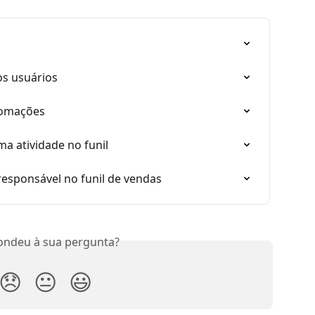
s usuários
tomações
a atividade no funil
esponsável no funil de vendas
ondeu à sua pergunta?
😞
😐
😃